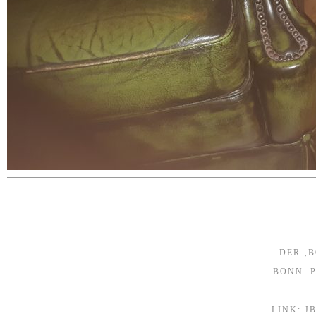
DER ‚
BONN. 
LINK: J