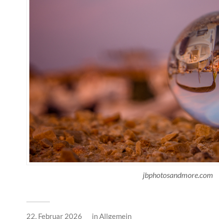
jbphotosandmore.com
22. Februar 2026
in
Allgemein